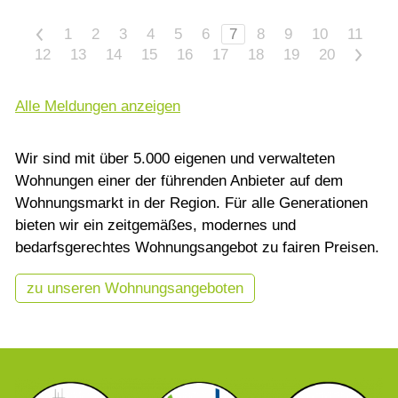
<
1
2
3
4
5
6
7
8
9
10
11
12
13
14
15
16
17
18
19
20
>
Alle Meldungen anzeigen
Wir sind mit über 5.000 eigenen und verwalteten
Wohnungen einer der führenden Anbieter auf dem
Wohnungsmarkt in der Region. Für alle Generationen
bieten wir ein zeitgemäßes, modernes und
bedarfsgerechtes Wohnungsangebot zu fairen Preisen.
zu unseren Wohnungsangeboten