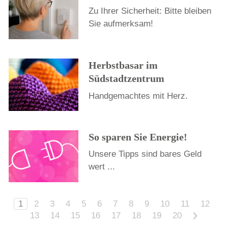
Zu Ihrer Sicherheit: Bitte bleiben
Sie aufmerksam!
Herbstbasar im
Südstadtzentrum
Handgemachtes mit Herz.
So sparen Sie Energie!
Unsere Tipps sind bares Geld
wert ...
1
2
3
4
5
6
7
8
9
10
11
12
13
14
15
16
17
18
19
20
>