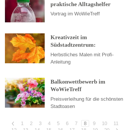
praktische Alltagshelfer
Vortrag im WoWieTreff
Kreativzeit im
Südstadtzentrum:
Herbstliches Malen mit Profi-
Anleitung
Balkonwettbewerb im
WoWieTreff
Preisverleihung für die schönsten
Stadtoasen
<
1
2
3
4
5
6
7
8
9
10
11